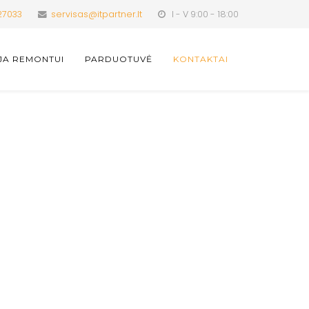
27033
servisas@itpartner.lt
I - V 9:00 - 18:00
JA REMONTUI
PARDUOTUVĖ
KONTAKTAI