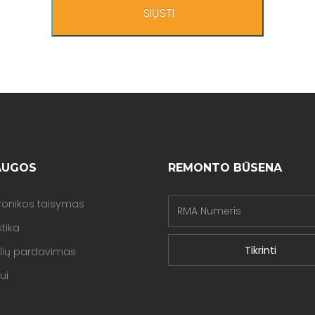
SIŲSTI
AUGOS
REMONTO BŪSENA
tronikos taisymas
tika
lių pardavimas
ui