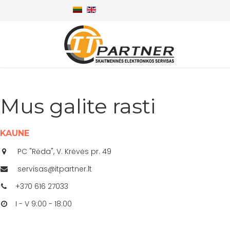
Mus galite rasti
KAUNE
PC "Rėda", V. Krėvės pr. 49
servisas@itpartner.lt
+370 616 27033
I - V 9:00 - 18:00