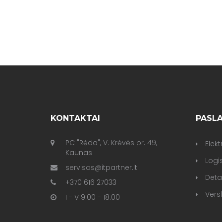
KONTAKTAI
PASL
PC "Rėda", V. Krėvės pr. 49,
Elek
Kaunas
Logis
servisas@itpartner.lt
Deta
+370 616 27033
Versl
I - V 9:00 - 18:00